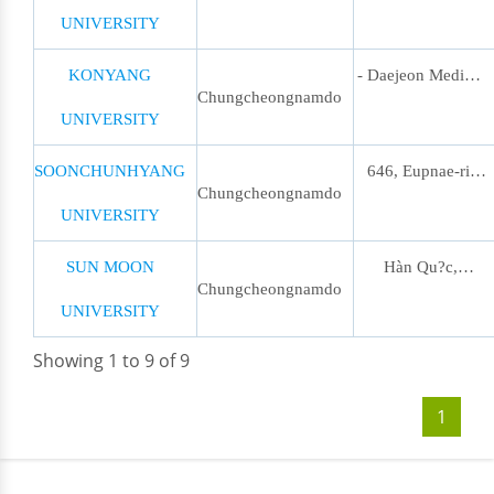
do, Hàn Qu?c
UNIVERSITY
dong, Gongju,
Chungcheongnam-
KONYANG
- Daejeon Medical
Chungcheongnamdo
do, Hàn Qu?c
UNIVERSITY
Campus 158,
Gwanjeodong-ro,
SOONCHUNHYANG
646, Eupnae-ri,
Chungcheongnamdo
Seo-gu, Daejeon,
UNIVERSITY
Sinchang-myeon,
35365 Korea -
Asan-si,
SUN MOON
Hàn Qu?c,
Chungcheongnamdo
Nonsan
Chungcheongnam-
UNIVERSITY
Chungcheongnam-
Interdisciplinary &
do, Hàn Qu?c
do, Asan-si,
Showing 1 to 9 of 9
Creative Studies
Tangjeong-myeon,
1
Campus 121,
??? 221?? 70
Daehak-ro,