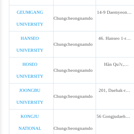
Chungcheongnam-
Cheonan-si,
GEUMGANG
14-9 Daemyeong-
Chungcheongnamdo
do, Korea
Chungcheongnam-
UNIVERSITY
ri, Sangwol-
do, Hàn Qu?c
myeon, Nonsan,
HANSEO
46. Hanseo 1-ro,
Chungcheongnamdo
Chungcheongnam-
UNIVERSITY
Haemi-Myun,
do, Hàn Qu?c
Seosan-Si,
HOSEO
Hàn Qu?c,
Chungcheongnamdo
Chungcheongnam-
UNIVERSITY
Chungcheongnam-
do, Republic of
do, Cheonan,
JOONGBU
201, Daehak-ro,
Chungcheongnamdo
Korea
Dongnam-gu,
UNIVERSITY
Chubu-myeon,
Sinan-dong, ????
Geumsan-gun,
KONGJU
56 Gongjudaehak-
12
Chungcheongnam-
NATIONAL
Chungcheongnamdo
ro, Shinkwan-