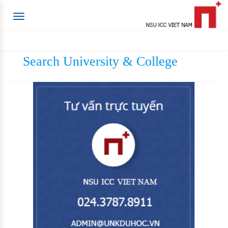
Toggle
navigation
Search University & College