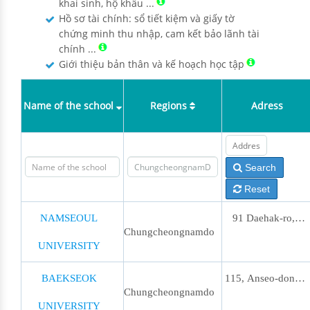
khai sinh, hộ khẩu ...
Hồ sơ tài chính: sổ tiết kiệm và giấy tờ
chứng minh thu nhập, cam kết bảo lãnh tài
chính ...
Giới thiệu bản thân và kế hoạch học tập
Name of the school
Regions
Adress
Search
Reset
NAMSEOUL
91 Daehak-ro,
Chungcheongnamdo
UNIVERSITY
Seonghwan-eup,
Seobuk-gu,
BAEKSEOK
115, Anseo-dong,
Chungcheongnamdo
Cheonan,
UNIVERSITY
Dongnam-gu,