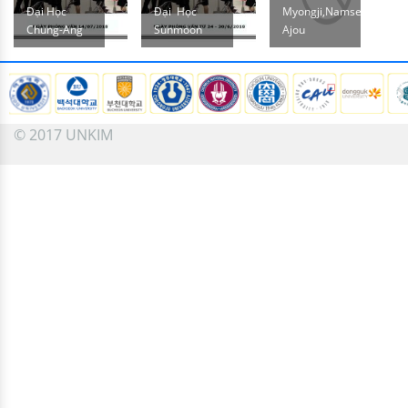
Đại Học
Đại Học
Myongji,Namseoul,
Chung-Ang
Sunmoon
Ajou
© 2017 UNKIM