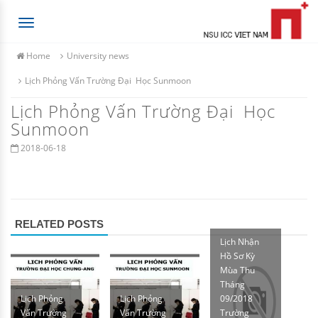
Toggle
navigation
Home
University news
Lịch Phỏng Vấn Trường Đại Học Sunmoon
Lịch Phỏng Vấn Trường Đại Học
Sunmoon
2018-06-18
RELATED POSTS
Lịch Nhận
Hồ Sơ Kỳ
Mùa Thu
Tháng
Lịch Phỏng
Lịch Phỏng
09/2018
Vấn Trường
Vấn Trường
Trường