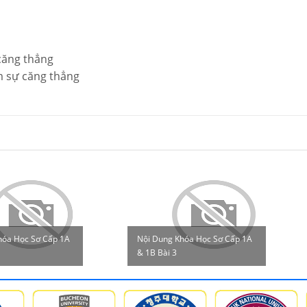
căng thẳng
m sự căng thẳng
hóa Học Sơ Cấp 1A
Nội Dung Khóa Học Sơ Cấp 1A
& 1B Bài 3