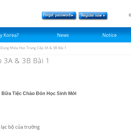
I
y Korea?
News
Notice
 Dung Khóa Học Trung Cấp 3A & 3B Bài 1
 3A & 3B Bài 1
ó Bữa Tiệc Chào Đón Học Sinh Mới
 lạc bộ của trường