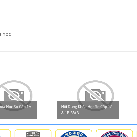
u học
hóa Học Sơ Cấp 1A
Nội Dung Khóa Học Sơ Cấp 1A
& 1B Bài 3